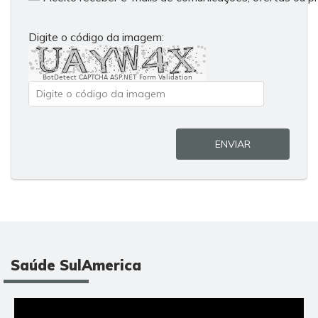
Digite o código da imagem:
BotDetect CAPTCHA ASP.NET Form Validation
ENVIAR
Saúde SulAmerica