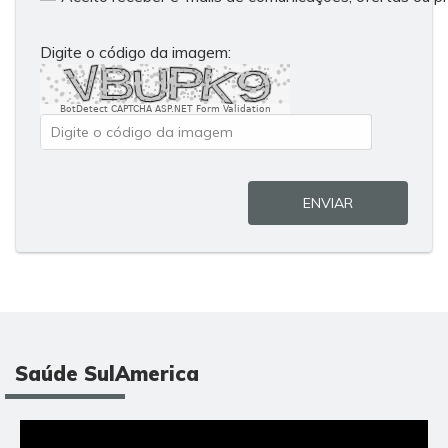
Digite o código da imagem:
BotDetect CAPTCHA ASP.NET Form Validation
ENVIAR
Saúde SulAmerica