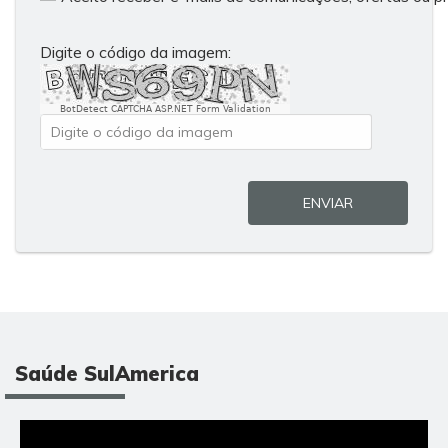
Digite o código da imagem:
BotDetect CAPTCHA ASP.NET Form Validation
ENVIAR
Saúde SulAmerica