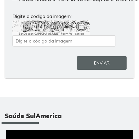
Digite o código da imagem:
BotDetect CAPTCHA ASP.NET Form Validation
ENVIAR
Saúde SulAmerica