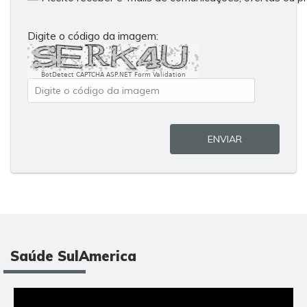
Digite o código da imagem:
BotDetect CAPTCHA ASP.NET Form Validation
ENVIAR
Saúde SulAmerica