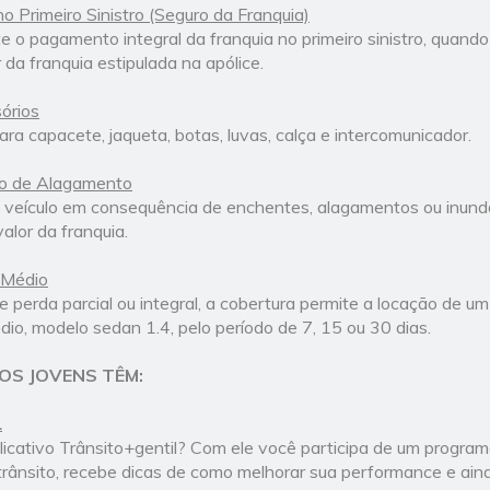
o Primeiro Sinistro (Seguro da Franquia)
 o pagamento integral da franquia no primeiro sinistro, quando
 da franquia estipulada na apólice.
órios
ara capacete, jaqueta, botas, luvas, calça e intercomunicador.
so de Alagamento
 veículo em consequência de enchentes, alagamentos ou inun
valor da franquia.
 Médio
e perda parcial ou integral, a cobertura permite a locação de u
dio, modelo sedan 1.4, pelo período de 7, 15 ou 30 dias.
OS JOVENS TÊM:
L
licativo Trânsito+gentil? Com ele você participa de um program
ânsito, recebe dicas de como melhorar sua performance e ain