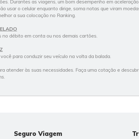
sões. Durantes as viagens, um bom desempenho em aceleração,
não usar o celular enquanto dirige, soma notas que viram moeda
elhor a sua colocação no Ranking.
CELADO
 no débito em conta ou nos demais cartões.
Z
você para conduzir seu veículo na volta da balada.
a atender às suas necessidades. Faça uma cotação e descubra
ns.
Seguro Viagem
Tr