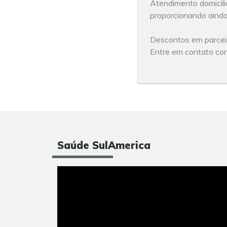
Atendimento domicili
proporcionando aind
Descontos em parceir
Entre em contato con
Saúde SulAmerica